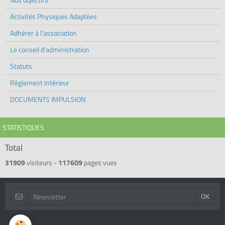
Activités Physiques Adaptées
Adhérer à l'association
Le conseil d'administration
Statuts
Règlement intérieur
DOCUMENTS IMPULSION
STATISTIQUES
Total
31909
visiteurs -
117609
pages vues