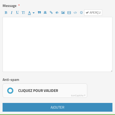
Message
APERÇU
Anti-spam
CLIQUEZ POUR VALIDER
IconCaptcha ©
AJOUTER