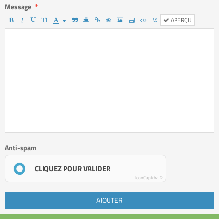
Message
APERÇU
Anti-spam
CLIQUEZ POUR VALIDER
IconCaptcha ©
AJOUTER