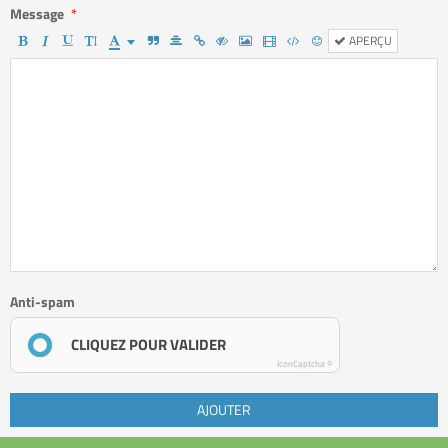
Message
APERÇU
Anti-spam
CLIQUEZ POUR VALIDER
IconCaptcha ©
AJOUTER