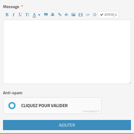
Message
APERÇU
Anti-spam
CLIQUEZ POUR VALIDER
IconCaptcha ©
AJOUTER