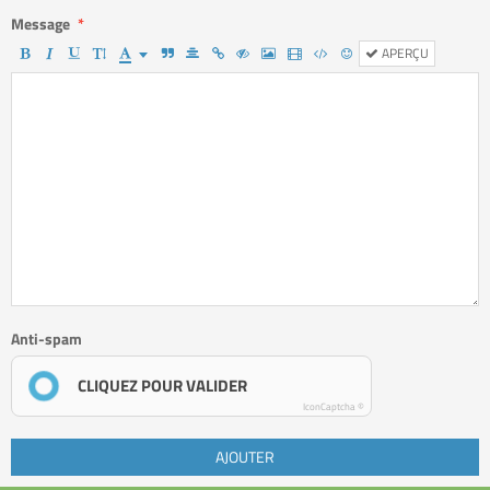
Message
APERÇU
Anti-spam
CLIQUEZ POUR VALIDER
IconCaptcha ©
AJOUTER