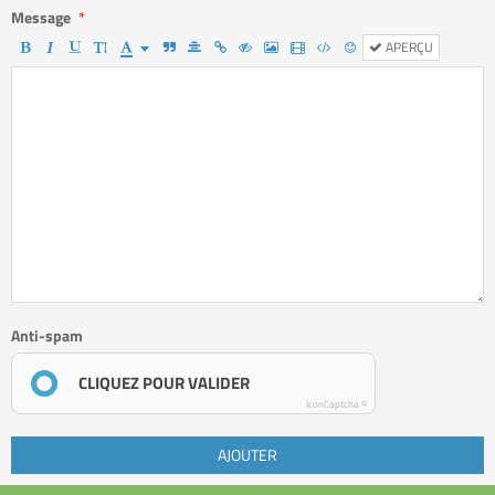
Message
APERÇU
Anti-spam
CLIQUEZ POUR VALIDER
IconCaptcha ©
AJOUTER