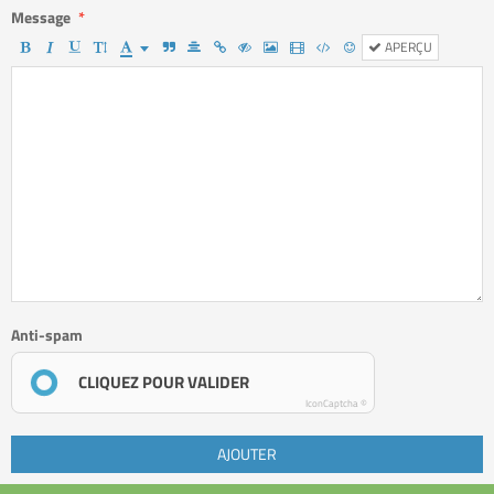
Message
APERÇU
Anti-spam
CLIQUEZ POUR VALIDER
IconCaptcha ©
AJOUTER