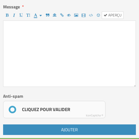
Message
APERÇU
Anti-spam
CLIQUEZ POUR VALIDER
IconCaptcha ©
AJOUTER