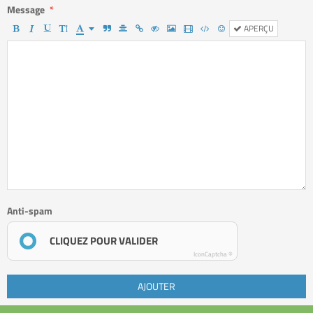
Message
APERÇU
Anti-spam
CLIQUEZ POUR VALIDER
IconCaptcha ©
AJOUTER