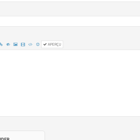
APERÇU
IDER