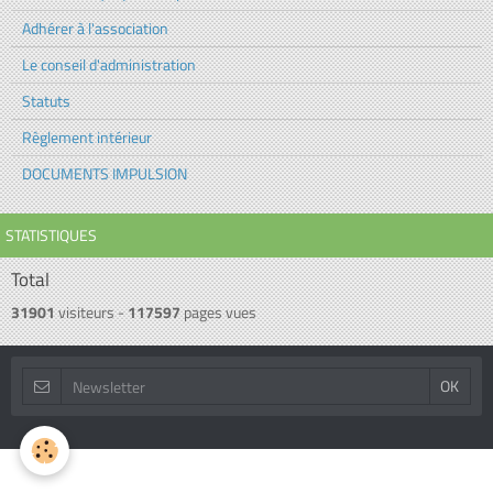
Adhérer à l'association
Le conseil d'administration
Statuts
Règlement intérieur
DOCUMENTS IMPULSION
STATISTIQUES
Total
31901
visiteurs -
117597
pages vues