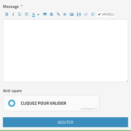
Message
APERÇU
Anti-spam
CLIQUEZ POUR VALIDER
IconCaptcha ©
AJOUTER